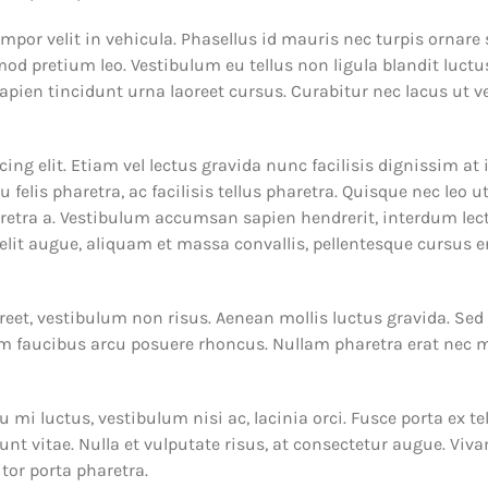
mpor velit in vehicula. Phasellus id mauris nec turpis ornare
mod pretium leo. Vestibulum eu tellus non ligula blandit luctu
sapien tincidunt urna laoreet cursus. Curabitur nec lacus ut v
ng elit. Etiam vel lectus gravida nunc facilisis dignissim at 
felis pharetra, ac facilisis tellus pharetra. Quisque nec leo 
etra a. Vestibulum accumsan sapien hendrerit, interdum lectus
elit augue, aliquam et massa convallis, pellentesque cursus e
oreet, vestibulum non risus. Aenean mollis luctus gravida. Sed 
trum faucibus arcu posuere rhoncus. Nullam pharetra erat nec
u mi luctus, vestibulum nisi ac, lacinia orci. Fusce porta ex t
unt vitae. Nulla et vulputate risus, at consectetur augue. Vi
tor porta pharetra.