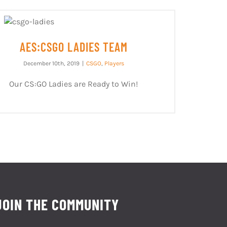
AES:CSGO LADIES TEAM
December 10th, 2019
|
CSGO
,
Players
Our CS:GO Ladies are Ready to Win!
JOIN THE COMMUNITY