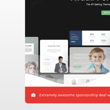
Extremely awesome sponsorship deal 