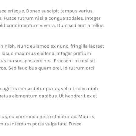
 scelerisque. Donec suscipit tempus varius.
s. Fusce rutrum nisi a congue sodales. Integer
elit condimentum viverra. Duis sed erat a tellus
in nibh. Nunc euismod ex nunc, fringilla laoreet
ut lacus maximus eleifend. Integer pretium
 cursus, posuere nisl. Praesent in nisl sit
ros. Sed faucibus quam orci, id rutrum orci
sagittis consectetur purus, vel ultricies nibh
 metus elementum dapibus. Ut hendrerit ex et
ellus, eu commodo justo efficitur ac. Mauris
vamus interdum porta vulputate. Fusce