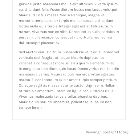
gravida justo. Maecenas mollis elit ultricies, viverra ipsum
eu, tincidunt felis. Fusce dictum lectus nec luctus volutpat.
Mauris id luctus massa. Sed scelerisque, magna vel
molestie tempus, dolor turpis mollis massa, a tincidunt
lectus nulla quis turpis. Integer eget est at tellus rutrum
rutrum. Vivamus non ex nibh. Donec lectus nulla, sodales in
purus in, ullamcorper consequat nunc. Nulla nec lacinia
dui, suscipit placerat ex.
Sed auctor varius rutrum. Suspendisse velit ex, euismod vel
vehicula sed, feugiat at neque. Mauris dapibus, leo
venenatis consequat rhoncus, arcu quam elementum leo,
in congue sapien diam quis lacus. Donec varius nisl id odio
malesuada varius. Mauris id pulvinar eros, vitae egestas
massa. Fusce interdum ex sit amet turpis semper pretium.
Quisque sagittis massa at ante auctor dignissim. Nullam
at turpis elementum, interdum ligula nec, ultricies risus.
Vivamus malesuada tellus a tellus pharetra dapibus.
Mauris quis mauris imperdiet, pellentesque ipsum non,
tempor lorem.
Viewing 1 post (of 1 total)