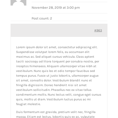
November 28, 2019 at 3:00 pm
Post count: 2
#963
Lorem ipsum dolor sit amet, consectetur adipiscing elit.
Suspendisse volutpat lorem felis, eu accumsan elit
maximus ac. Sed aliquet cursus vehicula. Class aptent
taciti sociosqu ad litora torquent per conubia nostra, per
inceptos himenaeos. Aliquam ullamcorper vitae nibh at
vestibulum. Nunc quis leo et odio tempor faucibus sed
tempus purus. Fusce ut justo lobortis, ullamcorper augue
sit amet, convallis dolor. Vestibulum blandit nunc et
fringilla dignissim. Donec hendrerit nisi sit amet
vestibulum sollicitudin. Phasellus nec ex vitae tellus
condimentum mollis. Nunc lectus velit, congue eget cursus
quis, mollis ut diam. Vestibulum luctus purus ac mi
feugiat molestie.
Duis fermentum est gravida, pretium velit nec, fringilla
massa. Etiam est lectus, lobortis quis ex ac, vulputate